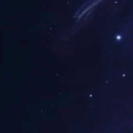
工业除尘设备
产品推
车间净化工程
车间除菌系列
净化设备_空气过滤器
车间净化设备
彩钢厂房
焊烟净化设备
焊烟净化器
中央式焊烟净化