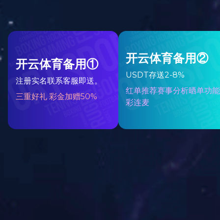
车间通风降温系统
塑料造
废气处理设备
从大体上
1、首先
溶媒吸收设备
2、铺设
冷凝回收设备
3、安装
生物处理法
4、将废
5、在废
废气净化塔
6、在塔
塑料造
工业除臭设备
7、优质
催化燃烧设备
活性炭吸附
注塑过程
低温等离子净化器