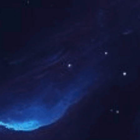
免费咨询热线
15720490226
网站首页
乐鱼网页版·官方站网
负压风机+水帘降温
湿帘冷风机
通风设备
微信咨询
车间通风降温系统
咨询热线
15720490226
版权所有©乐鱼网页版·官方站网站 ICP备案号：
冀ICP备1200