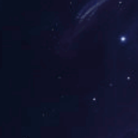
工业除尘设备
车间净化工程
车间除菌系列
净化设备_空气过滤器
车间净化设备
焊烟净化设备
焊烟净化器
中央式焊烟净化