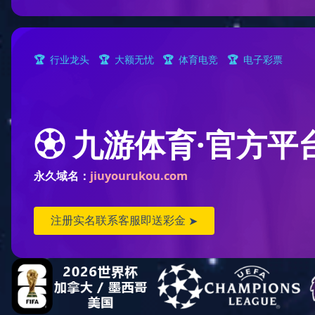
技术
产品中心
橡胶厂
乐鱼网页版·官方站网站
飞轮加
负压风机+水帘降温
饲料厂
湿帘冷风机
卤制品
通风设备