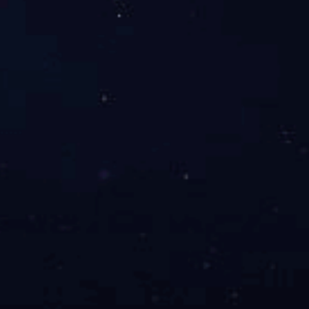
闷热防暑降温措施
皮革加工车间送风降温技术
闻
技术文档
客户案例
服务承诺
乐鱼online（中国）
乐鱼网页版·官方站网站