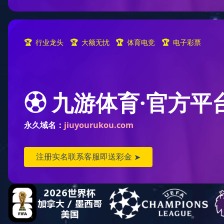
降温设
产品中心
乐鱼网页版·官方站网站
标题：
湿
负压风机+水帘降温
导言：
湿帘冷风机
随着夏季
通风设备
们决定采