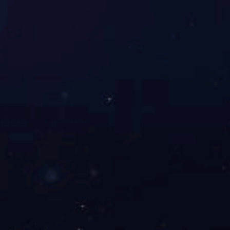
降温方法 钢构车间
熔模车间如何降温？工位降温送
挤塑车间
风
于我们
产品中心
公司动态
降温设备
行业新
废气处理设备
工业除臭设备
溶媒吸收设备
催化燃烧设备