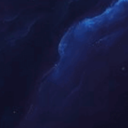
的温度下工作。